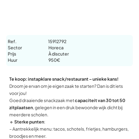
Ref.
15912792
Sector
Horeca
Prijs
À discuter
Huur
950€
Te koop: instapklare snack/restaurant – unieke kans!
Droom je ervan om je eigen zaak te starten? Dan is dit iets
voor jou!
Goed draaiende snackzaak met
capaciteit van 30 tot 50
zitplaatsen
, gelegen in een druk bewoonde wijk dicht bij
meerdere scholen.
🔹
Sterke punten
:
– Aantrekkelijk menu: tacos, schotels, frietjes, hamburgers,
broodjes en meer.