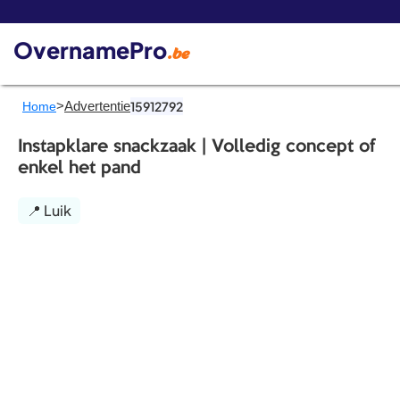
De 
OvernamePro
.be
>
Advertentie
15912792
Home
Instapklare snackzaak | Volledig concept of
enkel het pand
📍 Luik