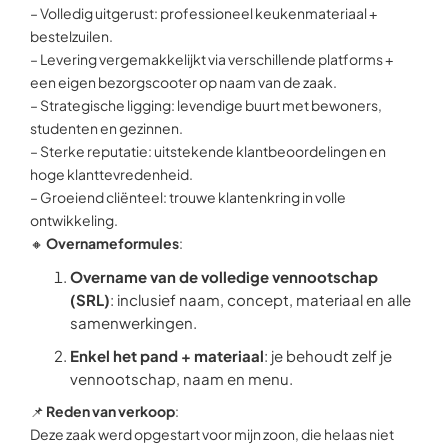
– Volledig uitgerust: professioneel keukenmateriaal +
bestelzuilen.
– Levering vergemakkelijkt via verschillende platforms +
een eigen bezorgscooter op naam van de zaak.
– Strategische ligging: levendige buurt met bewoners,
studenten en gezinnen.
– Sterke reputatie: uitstekende klantbeoordelingen en
hoge klanttevredenheid.
– Groeiend cliënteel: trouwe klantenkring in volle
ontwikkeling.
🔸
Overnameformules
:
Overname van de volledige vennootschap
(SRL)
: inclusief naam, concept, materiaal en alle
samenwerkingen.
Enkel het pand + materiaal
: je behoudt zelf je
vennootschap, naam en menu.
📌
Reden van verkoop
:
Deze zaak werd opgestart voor mijn zoon, die helaas niet