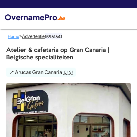
De 
OvernamePro
.be
>
Advertentie
15961641
Home
Atelier & cafetaria op Gran Canaria |
Belgische specialiteiten
📍 Arucas Gran Canaria 🇪🇸