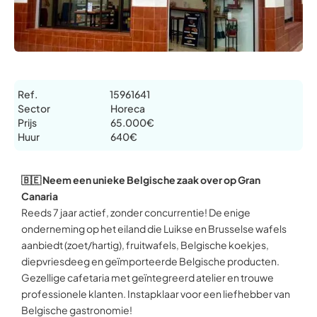
Ref.
15961641
Sector
Horeca
Prijs
65.000€
Huur
640€
🇧🇪 Neem een unieke Belgische zaak over op Gran
Canaria
Reeds 7 jaar actief, zonder concurrentie! De enige
onderneming op het eiland die Luikse en Brusselse wafels
aanbiedt (zoet/hartig), fruitwafels, Belgische koekjes,
diepvriesdeeg en geïmporteerde Belgische producten.
Gezellige cafetaria met geïntegreerd atelier en trouwe
professionele klanten. Instapklaar voor een liefhebber van
Belgische gastronomie!