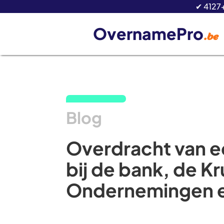
✔ 4127
OvernamePro
.be
Blog
Overdracht van e
bij de bank, de K
Ondernemingen e