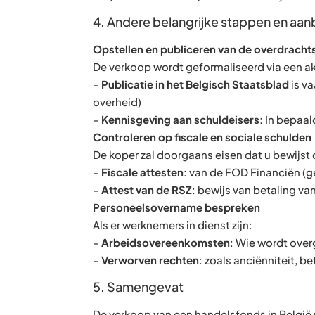
4. Andere belangrijke stappen en aa
Opstellen en publiceren van de overdracht
De verkoop wordt geformaliseerd via een ak
–
Publicatie in het Belgisch Staatsblad
is va
overheid)
–
Kennisgeving aan schuldeisers
: In bepaa
Controleren op fiscale en sociale schulden
De koper zal doorgaans eisen dat u bewijst
–
Fiscale attesten
: van de FOD Financiën (g
–
Attest van de RSZ
: bewijs van betaling va
Personeelsovername bespreken
Als er werknemers in dienst zijn:
–
Arbeidsovereenkomsten
: Wie wordt ove
–
Verworven rechten
: zoals anciënniteit, 
5. Samengevat
De verkoop van een handelsfonds in België 