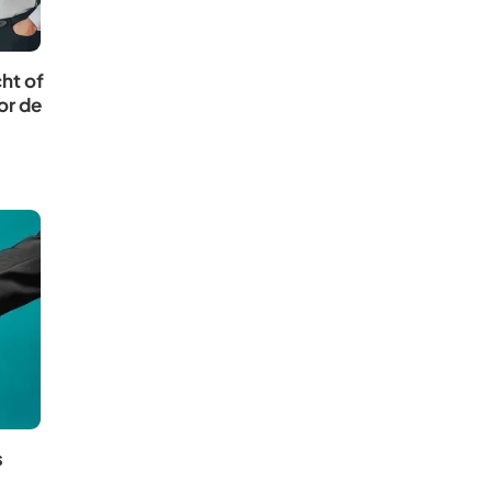
ht of
or de
s