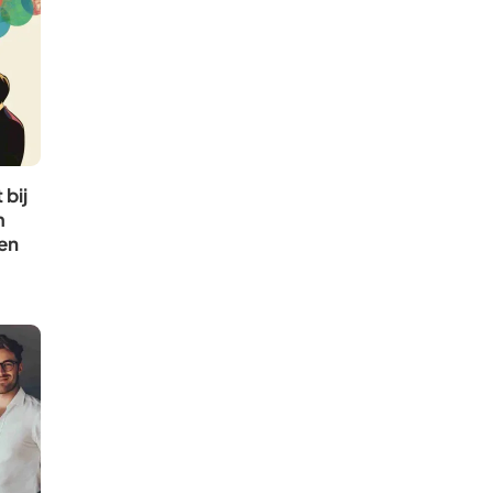
bij
m
en