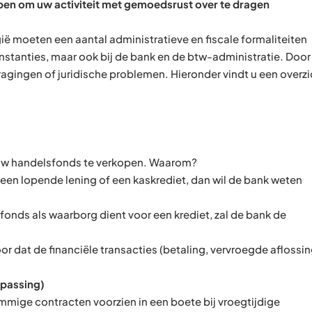
ppen om uw activiteit met gemoedsrust over te dragen
ië moeten een aantal administratieve en fiscale formaliteiten
e instanties, maar ook bij de bank en de btw-administratie. Doo
ragingen of juridische problemen. Hieronder vindt u een overzi
m uw handelsfonds te verkopen. Waarom?
u een lopende lening of een kaskrediet, dan wil de bank weten
sfonds als waarborg dient voor een krediet, zal de bank de
oor dat de financiële transacties (betaling, vervroegde aflossin
epassing)
mmige contracten voorzien in een boete bij vroegtijdige