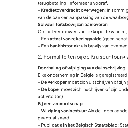
terugbetaling. Informeer u vooraf.
–
Kredietoverdracht overwegen
: In sommi
van de bank en aanpassing van de waarbor
Solvabiliteitsbewijzen aanleveren
Om het vertrouwen van de koper te winnen, 
– Een
attest van rekeningsaldo
(geen negati
– Een
bankhistoriek
: als bewijs van overe
2. Formaliteiten bij de Kruispuntba
Doorhaling of wijziging van de inschrijving
Elke onderneming in België is geregistreerd 
–
De verkoper
moet zich uitschrijven of zijn
–
De koper
moet zich inschrijven of zijn o
activiteiten)
Bij een vennootschap
–
Wijziging van bestuur
: Als de koper aand
geactualiseerd
–
Publicatie in het Belgisch Staatsblad
: St