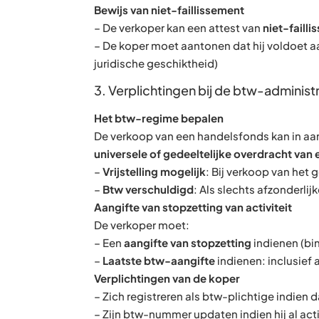
Bewijs van niet-faillissement
– De verkoper kan een attest van
niet-faill
– De koper moet aantonen dat hij voldoet aa
juridische geschiktheid)
3. Verplichtingen bij de btw-administr
Het btw-regime bepalen
De verkoop van een handelsfonds kan in aan
universele of gedeeltelijke overdracht va
–
Vrijstelling mogelijk
: Bij verkoop van het g
–
Btw verschuldigd
: Als slechts afzonderli
Aangifte van stopzetting van activiteit
De verkoper moet:
– Een
aangifte van stopzetting
indienen (bi
–
Laatste btw-aangifte
indienen: inclusief
Verplichtingen van de koper
– Zich registreren als btw-plichtige indien 
– Zijn btw-nummer updaten indien hij al acti