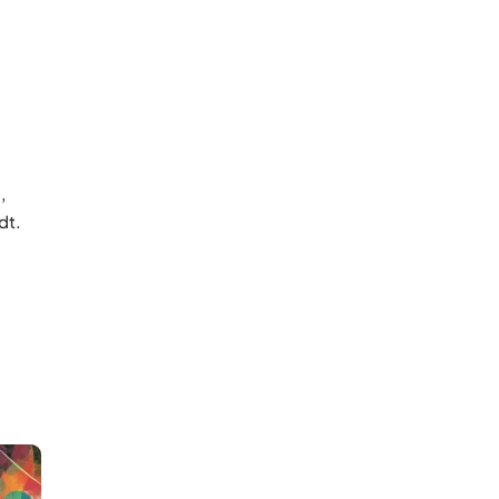
,
dt.