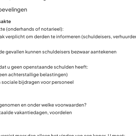
nbevelingen
sakte
te (onderhands of notarieel):
ak verplicht om derden te informeren (schuldeisers, verhuurder
lde gevallen kunnen schuldeisers bezwaar aantekenen
 dat u geen openstaande schulden heeft:
een achterstallige belastingen)
n sociale bijdragen voor personeel
rgenomen en onder welke voorwaarden?
betaalde vakantiedagen, voordelen
vereist meer dan alleen het vinden van een koper. U moet: