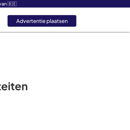
an 🇧🇪
Advertentie plaatsen
teiten