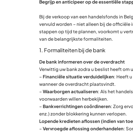
Begrijp en anticipeer op de essentiële sta
Bij de verkoop van een handelsfonds in Belg
vervuld worden – niet alleen bij de officiël
stappen op tijd te plannen, voorkomt u vert
van de belangrijkste formaliteiten.
1. Formaliteiten bij de bank
De bank informeren over de overdracht
Verwittig uw bank zodra u beslist heeft o
–
Financiële situatie verduidelijken
: Heeft 
wanneer de overdracht plaatsvindt.
–
Waarborgen actualiseren
: Als het handel
voorwaarden willen herbekijken.
–
Bankverrichtingen coördineren
: Zorg erv
enz.) zonder blokkering kunnen verlopen.
Lopende kredieten aflossen (indien van to
–
Vervroegde aflossing onderhandelen
: So