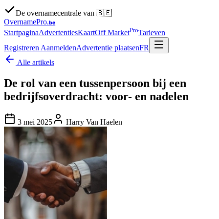
De overnamecentrale van 🇧🇪
OvernamePro
.be
Pro
Startpagina
Advertenties
Kaart
Off Market
Tarieven
Registreren
Aanmelden
Advertentie plaatsen
FR
Alle artikels
De rol van een tussenpersoon bij een
bedrijfsoverdracht: voor- en nadelen
3 mei 2025
Harry Van Haelen