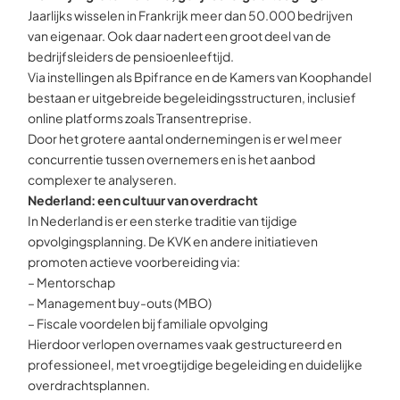
Jaarlijks wisselen in Frankrijk meer dan 50.000 bedrijven
van eigenaar. Ook daar nadert een groot deel van de
bedrijfsleiders de pensioenleeftijd.
Via instellingen als Bpifrance en de Kamers van Koophandel
bestaan er uitgebreide begeleidingsstructuren, inclusief
online platforms zoals
Transentreprise
.
Door het grotere aantal ondernemingen is er wel meer
concurrentie tussen overnemers en is het aanbod
complexer te analyseren.
Nederland: een cultuur van overdracht
In Nederland is er een sterke traditie van tijdige
opvolgingsplanning. De KVK en andere initiatieven
promoten actieve voorbereiding via:
– Mentorschap
– Management buy-outs (MBO)
– Fiscale voordelen bij familiale opvolging
Hierdoor verlopen overnames vaak gestructureerd en
professioneel, met vroegtijdige begeleiding en duidelijke
overdrachtsplannen.