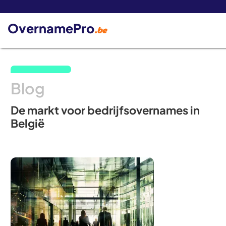
De 
OvernamePro
.be
Blog
De markt voor bedrijfsovernames in
België