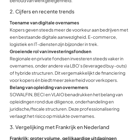
behoud van werkgelegenheid.
2. Cijfers en recente trends
Toename van digitale overnames
Kopers geven steeds meer de voorkeur aan bedrijven met
een bestaande digitale aanwezigheid. E-commerce,
logistiek en IT-diensten zijn bijzonder in trek.
Groeiende rol van investeringsfondsen
Regionale en private fondsen investeren steeds vaker in
overnames, onder andere via LBO’s (leveraged buy-outs)
of hybride structuren. Dit vergemakkelijkt de financiering
voor kopers én biedt meer zekerheid voor verkopers.
Belang van opleiding van overnemers
SOWALFIN, BECI en VLAIO benadrukken het belang van
opleidingen rond due diligence, onderhandeling en
juridische/fiscale structuren. Deze professionalisering
verlaagt het risico op mislukte overnames.
3. Vergelijking met Frankrijk en Nederland
Frankrijk: groter volume, gelijkaardige uitdagingen