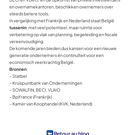
en overnamekantoren, beschikken overnemers over
steeds betere tools.
In vergelijking met Frankrijk en Nederland staat België
tussenin
: met veel potentieel, maar ruimte voor
verbetering op vlak van planning, begeleiding en fiscale
vereenvoudiging.
De komende jaren bieden dus kansen voor een nieuwe
generatie ondernemers én continuïteit voor een
economisch veerkrachtig België.
Bronnen
:
– Statbel
– Kruispuntbank van Ondernemingen
– SOWALFIN, BECI, VLAIO
– Bpifrance (Frankrijk)
– Kamer van Koophandel (KVK, Nederland)
Retour au blog