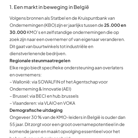
1. Een markt in beweging in België
Volgens bronnen als Statbel en de Kruispuntbank van
Ondernemingen (KBO) zijn er jaarlijks tussen de
25.000 en
30.000
KMO’s en zelfstandige ondernemingen die op
zoek zijn naar een overnemer of van eigenaar veranderen.
Dit gaat van buurtwinkels tot industriële en
dienstverlenende bedrijven.
Regionale steunmaatregelen
Elke regio biedt specifieke ondersteuning aan overlaters
en overnemers:
–
Wallonië
: via SOWALFIN of het Agentschap voor
Onderneming & Innovatie (AEI)
–
Brussel
: via BECI en hub.brussels
–
Vlaanderen
: via VLAIO en VOKA
Demografische uitdaging
Ongeveer 30 % van de KMO-leiders in België is ouder dan
55 jaar. Dit zorgt voor een groot overnamepotentieel in de
komende jaren en maakt opvolging essentieel voor het