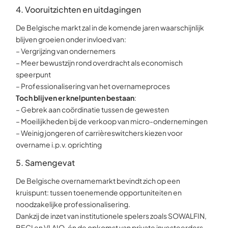
4. Vooruitzichten en uitdagingen
De Belgische markt zal in de komende jaren waarschijnlijk
blijven groeien onder invloed van:
–
Vergrijzing van ondernemers
–
Meer bewustzijn rond overdracht als economisch
speerpunt
–
Professionalisering van het overnameproces
Toch blijven er knelpunten bestaan
:
– Gebrek aan coördinatie tussen de gewesten
– Moeilijkheden bij de verkoop van micro-ondernemingen
– Weinig jongeren of carrièreswitchers kiezen voor
overname i.p.v. oprichting
5. Samengevat
De Belgische overnamemarkt bevindt zich op een
kruispunt: tussen toenemende opportuniteiten en
noodzakelijke professionalisering.
Dankzij de inzet van institutionele spelers zoals SOWALFIN,
BECI en VLAIO, én de opkomst van private investeerders