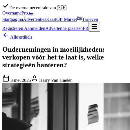
De overnamecentrale van 🇧🇪
OvernamePro
.be
Pro
Startpagina
Advertenties
Kaart
Off Market
Tarieven
Registreren
Aanmelden
Advertentie plaatsen
FR
Alle artikels
Ondernemingen in moeilijkheden:
verkopen vóór het te laat is, welke
strategieën hanteren?
3 mei 2025
Harry Van Haelen