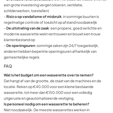
een grote investering vergen (vloeren, ventilatie,
schilderwerken, toestellen)
–
Risico op vandalisme of misbruik
: in sommige buurten is
regelmatige controle of toezicht op afstand noodzakelijk
–
De uitstraling van de zaak
: een propere, goed verlichte en
moderne wasserette wekt vertrouwen en bouwt een trouw
klantenbestand op
–
De openingsuren
: sommige zaken zijn 24/7 toegankelijk,
anderen hebben beperkte openingsuren afhankelijk van
gemeentelijke regels
FAQ
Wat is het budget om een wasserette over te nemen?
Dat hangt af van de grootte, de staat van de machines en de
locatie. Reken op €40.000 voor een kleine bestaande
wasserette, tot meer dan €150.000 voor een volledig
uitgeruste en geautomatiseerde vestiging.
Is personeel nodig om een wasserette te beheren?
Niet noodzakelijk. De meeste wasserettes werken in