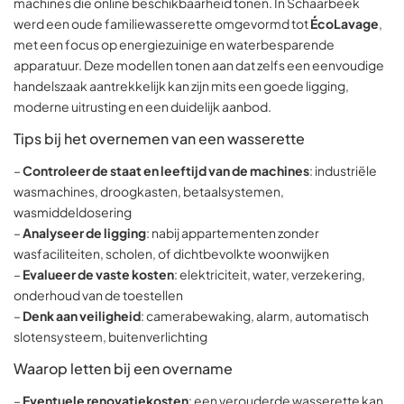
machines die online beschikbaarheid tonen. In Schaarbeek
werd een oude familiewasserette omgevormd tot
ÉcoLavage
,
met een focus op energiezuinige en waterbesparende
apparatuur. Deze modellen tonen aan dat zelfs een eenvoudige
handelszaak aantrekkelijk kan zijn mits een goede ligging,
moderne uitrusting en een duidelijk aanbod.
Tips bij het overnemen van een wasserette
–
Controleer de staat en leeftijd van de machines
: industriële
wasmachines, droogkasten, betaalsystemen,
wasmiddeldosering
–
Analyseer de ligging
: nabij appartementen zonder
wasfaciliteiten, scholen, of dichtbevolkte woonwijken
–
Evalueer de vaste kosten
: elektriciteit, water, verzekering,
onderhoud van de toestellen
–
Denk aan veiligheid
: camerabewaking, alarm, automatisch
slotensysteem, buitenverlichting
Waarop letten bij een overname
–
Eventuele renovatiekosten
: een verouderde wasserette kan