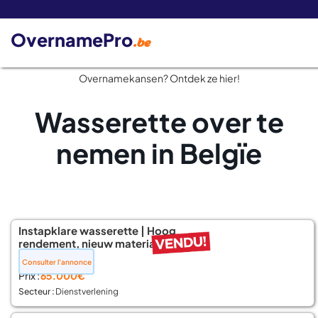
De 
OvernamePro
.be
Overnamekansen? Ontdek ze hier!
Wasserette over te
nemen in Belgïe
Instapklare wasserette | Hoog
rendement, nieuw materiaal
📍 Charleroi
Consulter l'annonce
Prix :
65.000€
Secteur :
Dienstverlening