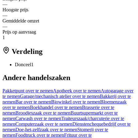
—
Hoogste prijs
—
Gemiddelde omzet
—
Prijs op aanvraag
1
Verdeling
Donceel
1
Andere handelszaken
Pakketpunt over te nemen
Apotheek over te nemen
Autogarage over
te nemen
Garage/mechanisch atelier over te nemen
Bakkerij over te
nemen
Bar over te nemen
Biowinkel over te nemen
Bloemenzaak
over te nemen
Boekhandel over te nemen
Brasserie over te
nemen
Broodjeszaak over te nemen
Buurtsupermarkt over te
nemen
Carwash over te nemen
Traiteurszaak/charcuterie over te
nemen
Computerzaak over te nemen
Dienstenchequebedrijf over te
nemen
Doe-het-zelfzaak over te nemen
Stomerij over te
nemen
Foodtruck over te nemen
Frituur over te