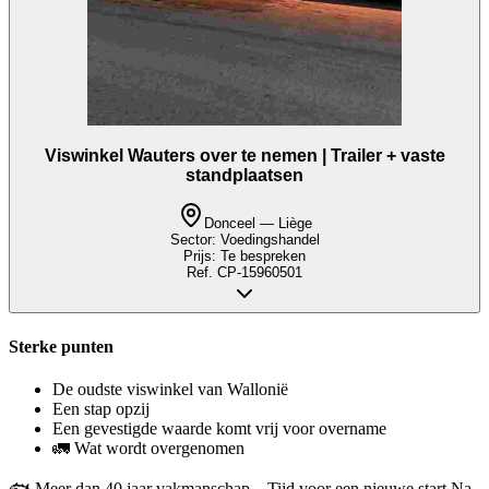
Viswinkel Wauters over te nemen | Trailer + vaste
standplaatsen
Donceel — Liège
Sector:
Voedingshandel
Prijs:
Te bespreken
Ref.
CP-15960501
Sterke punten
De oudste viswinkel van Wallonië
Een stap opzij
Een gevestigde waarde komt vrij voor overname
🚛 Wat wordt overgenomen
🐟 Meer dan 40 jaar vakmanschap – Tijd voor een nieuwe start Na