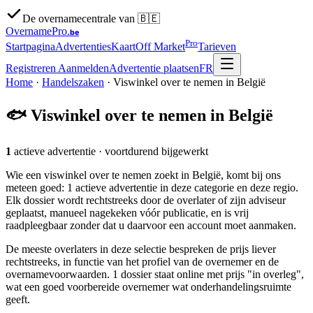
De overnamecentrale van 🇧🇪
OvernamePro
.be
Pro
Startpagina
Advertenties
Kaart
Off Market
Tarieven
Registreren
Aanmelden
Advertentie plaatsen
FR
Home
·
Handelszaken
·
Viswinkel over te nemen in België
🐟
Viswinkel over te nemen in België
1
actieve advertentie
· voortdurend bijgewerkt
Wie een viswinkel over te nemen zoekt in België, komt bij ons
meteen goed: 1 actieve advertentie in deze categorie en deze regio.
Elk dossier wordt rechtstreeks door de overlater of zijn adviseur
geplaatst, manueel nagekeken vóór publicatie, en is vrij
raadpleegbaar zonder dat u daarvoor een account moet aanmaken.
De meeste overlaters in deze selectie bespreken de prijs liever
rechtstreeks, in functie van het profiel van de overnemer en de
overnamevoorwaarden. 1 dossier staat online met prijs "in overleg",
wat een goed voorbereide overnemer wat onderhandelingsruimte
geeft.