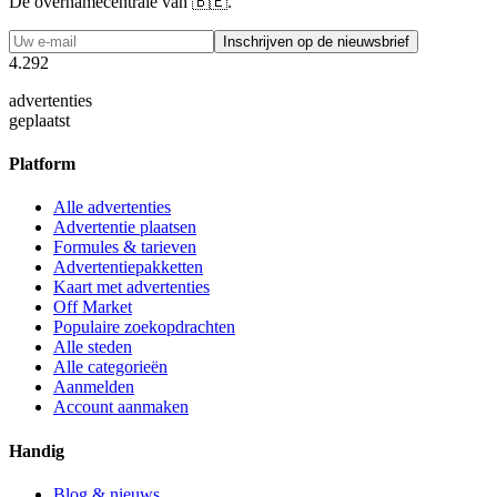
De overnamecentrale van 🇧🇪.
Inschrijven op de nieuwsbrief
4
.
2
9
2
advertenties
geplaatst
Platform
Alle advertenties
Advertentie plaatsen
Formules & tarieven
Advertentiepakketten
Kaart met advertenties
Off Market
Populaire zoekopdrachten
Alle steden
Alle categorieën
Aanmelden
Account aanmaken
Handig
Blog & nieuws