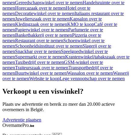
nemen
Gereedschapswinkel over te nemen
Handelsruimte over te
nemen
Horecazaak over te nemen
Hotel over te
nemen
Decoratiewinkel over te nemen
Italiaans restaurant over te
nemen
Juwelierszaak over te nemen
Kapsalon over te
nemen
Kledingzaak over te nemen
KMO te koop
Café over te
nemen
Papierwinkel over te nemen
Parfumerie over te
nemen
Banketbakkerij over te nemen
Pizzeria over te
nemen
Restaurant over te nemen
Schoenwinkel over te
nemen
Schoonheidsinstituut over te nemen
Slagerij over te
nemen
Snackbar over te nemen
Speelgoedwinkel over te
nemen
Supermarkt over te nemen
Krantenwinkel/tabakszaak over te
nemen
Taxibedrijf over te nemen
GSM-winkel over te
nemen
Traiteurszaak over te nemen
Transportbedrijf over te
nemen
Buurtwinkel over te nemen
Wassalon over te nemen
Wasserij
over te nemen
Website te koop
Lege vennootschap over te nemen
Verkoopt u een
viswinkel
?
Plaats uw advertentie en bereik zo meer dan 20.000 actieve
overnemers in België.
Advertentie plaatsen
OvernamePro
.be