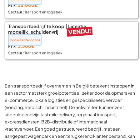
Prix :
35.000€
Secteur :
Transport en logistiek
Transportbedrijf te koop | Licentie
mogelijk, schuldenvrij
📍 Brussel
Consulter l'annonce
Prix :
3.500€
Secteur :
Transport en logistiek
Een transportbedrijf overnemen in België betekent instappen in
een sector met sterk groeipotentieel, zeker door de opmars van
e-commerce, lokale logistiek en gespecialiseerd vervoer
(voeding, medisch, industrieel). De activiteiten kunnen zeer
uiteenlopend zijn: last mile delivery, regionaal transport,
expressdiensten, B2B-distributie of internationaal
vrachtvervoer. Een goed gestructureerd bedrijf, met een
aangepast wagenpark en een terugkerend klantenbestand, kan