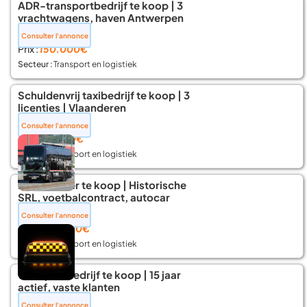
ADR-transportbedrijf te koop | 3
vrachtwagens, haven Antwerpen
📍 Antwerpen
Consulter l'annonce
Prix :
150.000€
Secteur :
Transport en logistiek
Schuldenvrij taxibedrijf te koop | 3
licenties | Vlaanderen
📍 Roosdaal
Consulter l'annonce
Prix :
30.000€
Secteur :
Transport en logistiek
Luxevervoer te koop | Historische
SRL, voetbalcontract, autocar
📍 Crisnée
Consulter l'annonce
Prix :
350.000€
Secteur :
Transport en logistiek
Transportbedrijf te koop | 15 jaar
actief, vaste klanten
📍 Huy
Consulter l'annonce