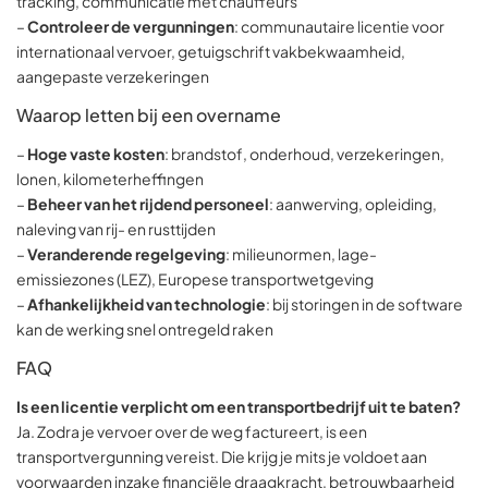
tracking, communicatie met chauffeurs
–
Controleer de vergunningen
: communautaire licentie voor
internationaal vervoer, getuigschrift vakbekwaamheid,
aangepaste verzekeringen
Waarop letten bij een overname
–
Hoge vaste kosten
: brandstof, onderhoud, verzekeringen,
lonen, kilometerheffingen
–
Beheer van het rijdend personeel
: aanwerving, opleiding,
naleving van rij- en rusttijden
–
Veranderende regelgeving
: milieunormen, lage-
emissiezones (LEZ), Europese transportwetgeving
–
Afhankelijkheid van technologie
: bij storingen in de software
kan de werking snel ontregeld raken
FAQ
Is een licentie verplicht om een transportbedrijf uit te baten?
Ja. Zodra je vervoer over de weg factureert, is een
transportvergunning vereist. Die krijg je mits je voldoet aan
voorwaarden inzake financiële draagkracht, betrouwbaarheid