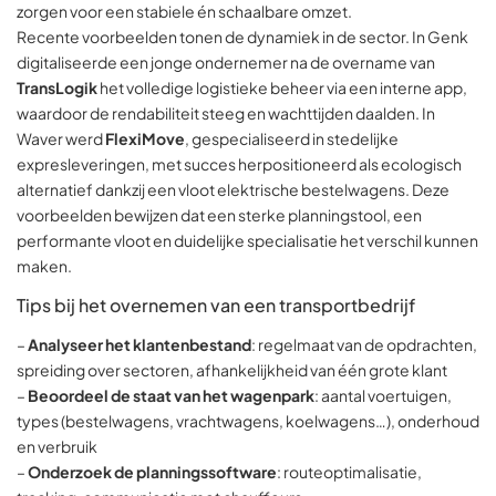
zorgen voor een stabiele én schaalbare omzet.
Recente voorbeelden tonen de dynamiek in de sector. In Genk
digitaliseerde een jonge ondernemer na de overname van
TransLogik
het volledige logistieke beheer via een interne app,
waardoor de rendabiliteit steeg en wachttijden daalden. In
Waver werd
FlexiMove
, gespecialiseerd in stedelijke
expresleveringen, met succes herpositioneerd als ecologisch
alternatief dankzij een vloot elektrische bestelwagens. Deze
voorbeelden bewijzen dat een sterke planningstool, een
performante vloot en duidelijke specialisatie het verschil kunnen
maken.
Tips bij het overnemen van een transportbedrijf
–
Analyseer het klantenbestand
: regelmaat van de opdrachten,
spreiding over sectoren, afhankelijkheid van één grote klant
–
Beoordeel de staat van het wagenpark
: aantal voertuigen,
types (bestelwagens, vrachtwagens, koelwagens…), onderhoud
en verbruik
–
Onderzoek de planningssoftware
: routeoptimalisatie,