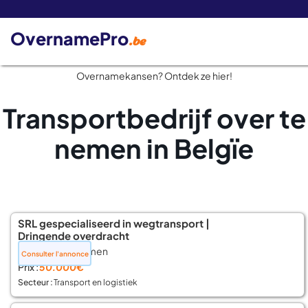
De 
OvernamePro
.be
Overnamekansen? Ontdek ze hier!
Transportbedrijf over te
nemen in Belgïe
SRL gespecialiseerd in wegtransport |
Dringende overdracht
📍 Charleroi/Namen
Consulter l'annonce
Prix :
50.000€
Secteur :
Transport en logistiek