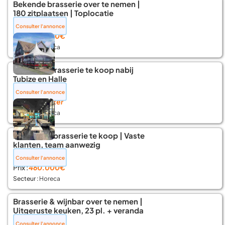
Bekende brasserie over te nemen |
180 zitplaatsen | Toplocatie
📍 Brussel
Consulter l'annonce
Prix :
780.000€
Secteur :
Horeca
Kwaliteitsbrasserie te koop nabij
Tubize en Halle
📍 Lembeek
Consulter l'annonce
Prix :
À discuter
Secteur :
Horeca
Exclusieve brasserie te koop | Vaste
klanten, team aanwezig
📍 Luik
Consulter l'annonce
Prix :
460.000€
Secteur :
Horeca
Brasserie & wijnbar over te nemen |
Uitgeruste keuken, 23 pl. + veranda
📍 Ans
Consulter l'annonce