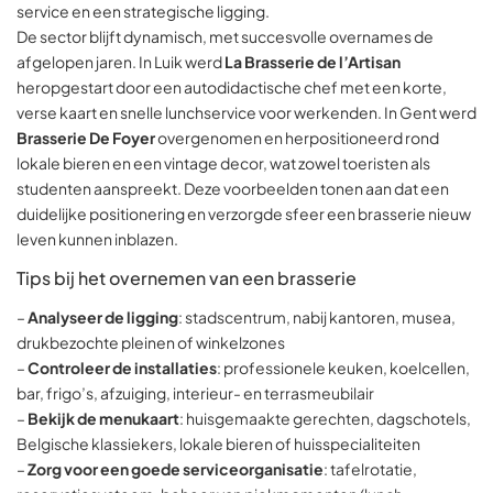
service en een strategische ligging.
De sector blijft dynamisch, met succesvolle overnames de
afgelopen jaren. In Luik werd
La Brasserie de l’Artisan
heropgestart door een autodidactische chef met een korte,
verse kaart en snelle lunchservice voor werkenden. In Gent werd
Brasserie De Foyer
overgenomen en herpositioneerd rond
lokale bieren en een vintage decor, wat zowel toeristen als
studenten aanspreekt. Deze voorbeelden tonen aan dat een
duidelijke positionering en verzorgde sfeer een brasserie nieuw
leven kunnen inblazen.
Tips bij het overnemen van een brasserie
–
Analyseer de ligging
: stadscentrum, nabij kantoren, musea,
drukbezochte pleinen of winkelzones
–
Controleer de installaties
: professionele keuken, koelcellen,
bar, frigo’s, afzuiging, interieur- en terrasmeubilair
–
Bekijk de menukaart
: huisgemaakte gerechten, dagschotels,
Belgische klassiekers, lokale bieren of huisspecialiteiten
–
Zorg voor een goede serviceorganisatie
: tafelrotatie,