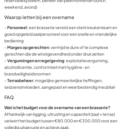
reservatiesysteem, beheer van piekmomenten (lunch,
weekend, avond)
Waarop letten bij een overname
–
Personeel
: een brasserie vereist een sterk keukenteam en
goed opgeleid zaalpersoneel voor een snelle en vriendelijke
bediening
–
Marges op gerechten
: vermijd te dure of te complexe
gerechten die de winstgevendheid onder druk zetten
–
Vergunningen en regelgeving
: exploitatievergunning,
alcohollicentie, conformiteit met hygiëne- en
brandveiligheidsnormen
–
Terrasbeheer
: mogelijke gemeentelijke heffingen,
seizoensinvloeden, aangepast en weerbestendig meubilair
FAQ
Wat is het budget voor de overname van een brasserie?
Afhankelijk van ligging, uitrusting en capaciteit (zaal + terras)
varieert het budget tussen €80.000 en €300.000 voor een
volledig uitgeruste en actieve zaak.