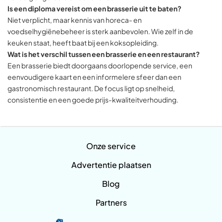
Is een diploma vereist om een brasserie uit te baten?
Niet verplicht, maar kennis van horeca- en
voedselhygiënebeheer is sterk aanbevolen. Wie zelf in de
keuken staat, heeft baat bij een koksopleiding.
Wat is het verschil tussen een brasserie en een restaurant?
Een brasserie biedt doorgaans doorlopende service, een
eenvoudigere kaart en een informelere sfeer dan een
gastronomisch restaurant. De focus ligt op snelheid,
consistentie en een goede prijs-kwaliteitverhouding.
Onze service
Advertentie plaatsen
Blog
Partners