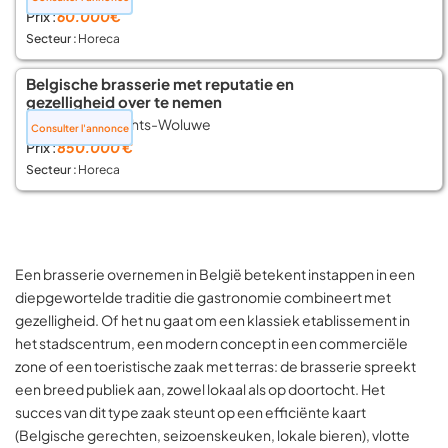
Prix :
60.000€
Secteur :
Horeca
Belgische brasserie met reputatie en
gezelligheid over te nemen
📍Sint-Lambrechts-Woluwe
Consulter l'annonce
Prix :
850.000 €
Secteur :
Horeca
Een brasserie overnemen in België betekent instappen in een
diepgewortelde traditie die gastronomie combineert met
gezelligheid. Of het nu gaat om een klassiek etablissement in
het stadscentrum, een modern concept in een commerciële
zone of een toeristische zaak met terras: de brasserie spreekt
een breed publiek aan, zowel lokaal als op doortocht. Het
succes van dit type zaak steunt op een efficiënte kaart
(Belgische gerechten, seizoenskeuken, lokale bieren), vlotte