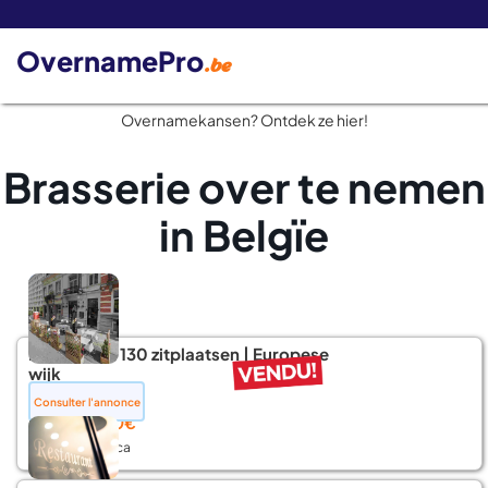
De 
OvernamePro
.be
Overnamekansen? Ontdek ze hier!
Brasserie over te nemen
in Belgïe
Restaurant 130 zitplaatsen | Europese
wijk
📍 Brussel
Consulter l'annonce
Prix :
199.000€
Secteur :
Horeca