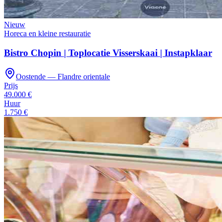
Nieuw
Horeca en kleine restauratie
Bistro Chopin | Toplocatie Visserskaai | Instapklaar
Oostende — Flandre orientale
Prijs
49.000 €
Huur
1.750 €