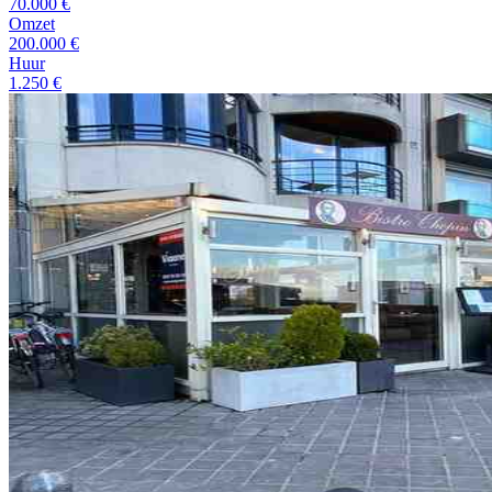
70.000 €
Omzet
200.000 €
Huur
1.250 €