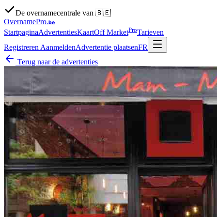
De overnamecentrale van 🇧🇪
OvernamePro
.be
Pro
Startpagina
Advertenties
Kaart
Off Market
Tarieven
Registreren
Aanmelden
Advertentie plaatsen
FR
Terug naar de advertenties