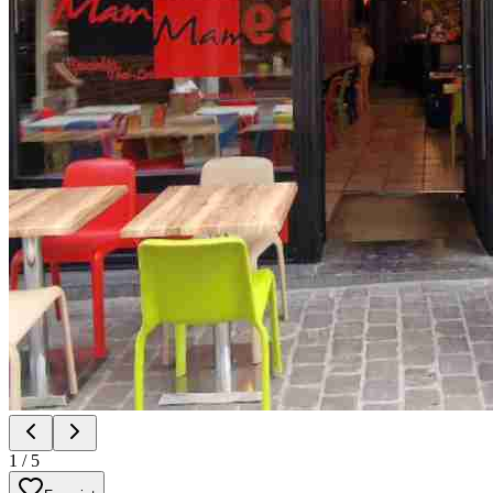
1
/
5