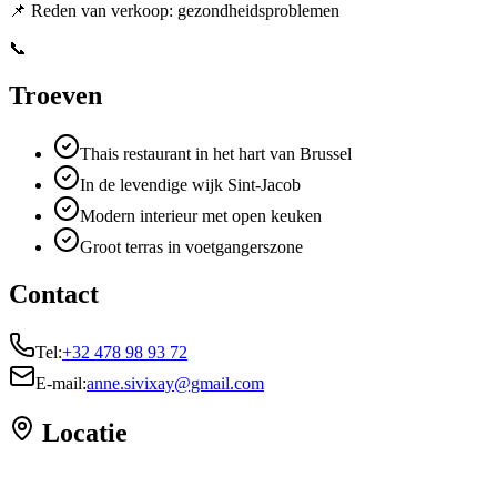
📌 Reden van verkoop: gezondheidsproblemen
📞
Troeven
Thais restaurant in het hart van Brussel
In de levendige wijk Sint-Jacob
Modern interieur met open keuken
Groot terras in voetgangerszone
Contact
Tel:
+32 478 98 93 72
E-mail:
anne.sivixay@gmail.com
Locatie