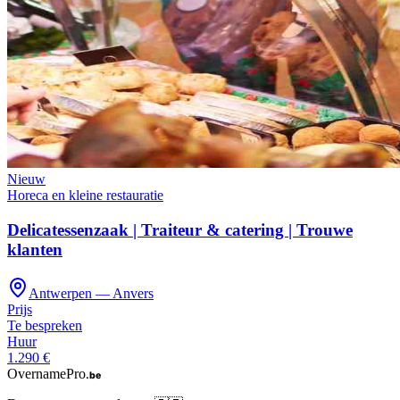
Nieuw
Horeca en kleine restauratie
Delicatessenzaak | Traiteur & catering | Trouwe
klanten
Antwerpen — Anvers
Prijs
Te bespreken
Huur
1.290 €
OvernamePro
.be