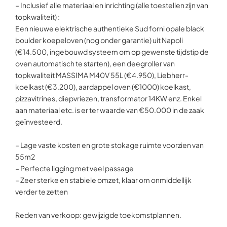
– Inclusief alle materiaal en inrichting (alle toestellen zijn van
topkwaliteit) :
Een nieuwe elektrische authentieke Sud forni opale black
boulder koepeloven (nog onder garantie) uit Napoli
(€14.500, ingebouwd systeem om op gewenste tijdstip de
oven automatisch te starten), een deegroller van
topkwaliteit MASSIMA M40V 55L (€4.950), Liebherr-
koelkast (€3.200), aardappel oven (€1000) koelkast,
pizzavitrines, diepvriezen, transformator 14KW enz. Enkel
aan materiaal etc. is er ter waarde van €50.000 in de zaak
geïnvesteerd.
– Lage vaste kosten en grote stokage ruimte voorzien van
55m2
– Perfecte ligging met veel passage
– Zeer sterke en stabiele omzet, klaar om onmiddellijk
verder te zetten
Reden van verkoop: gewijzigde toekomstplannen.