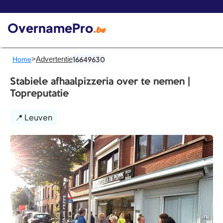
De 
OvernamePro
.be
>
Advertentie
16649630
Home
Stabiele afhaalpizzeria over te nemen |
Topreputatie
📍 Leuven