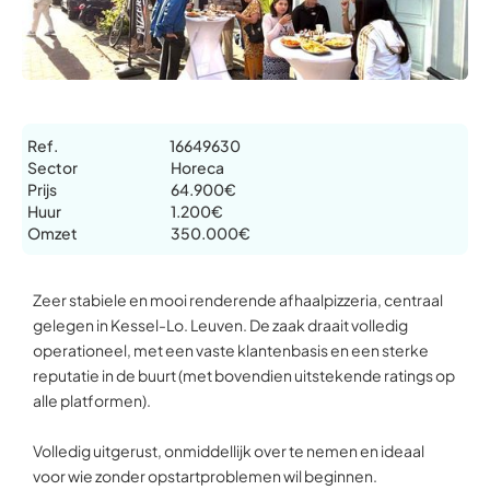
Ref.
16649630
Sector
Horeca
Prijs
64.900€
Huur
1.200€
Omzet
350.000€
Zeer stabiele en mooi renderende afhaalpizzeria, centraal
gelegen in Kessel-Lo. Leuven. De zaak draait volledig
operationeel, met een vaste klantenbasis en een sterke
reputatie in de buurt (met bovendien uitstekende ratings op
alle platformen).
Volledig uitgerust, onmiddellijk over te nemen en ideaal
voor wie zonder opstartproblemen wil beginnen.