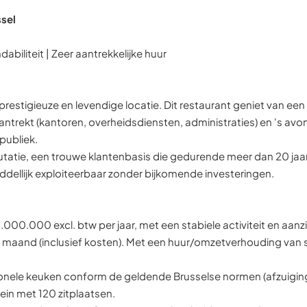
ssel
abiliteit | Zeer aantrekkelijke huur
prestigieuze en levendige locatie. Dit restaurant geniet van een 
aantrekt (kantoren, overheidsdiensten, administraties) en 's av
 publiek.
putatie, een trouwe klantenbasis die gedurende meer dan 20 j
iddellijk exploiteerbaar zonder bijkomende investeringen.
0.000 excl. btw per jaar, met een stabiele activiteit en aanzie
er maand (inclusief kosten). Met een huur/omzetverhouding van
ionele keuken conform de geldende Brusselse normen (afzuiging, 
lein met 120 zitplaatsen.