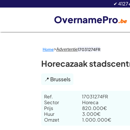
✔ 4127
OvernamePro
.be
>
Advertentie
17031274FR
Home
Horecazaak stadscentru
📍 Brussels
Ref.
17031274FR
Sector
Horeca
Prijs
820.000€
Huur
3.000€
Omzet
1.000.000€