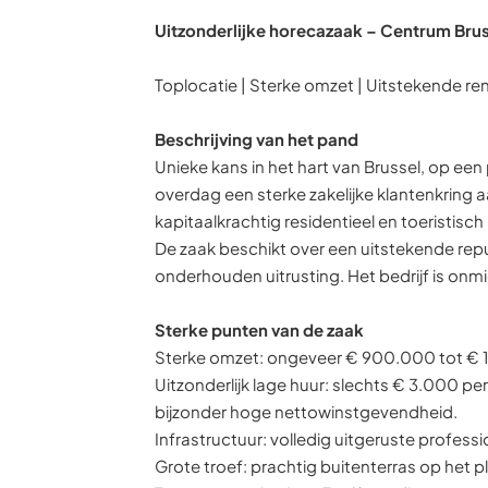
Uitzonderlijke horecazaak – Centrum Bru
Toplocatie | Sterke omzet | Uitstekende rend
Beschrijving van het pand
Unieke kans in het hart van Brussel, op een 
overdag een sterke zakelijke klantenkring 
kapitaalkrachtig residentieel en toeristisch
De zaak beschikt over een uitstekende re
onderhouden uitrusting. Het bedrijf is onm
Sterke punten van de zaak
Sterke omzet: ongeveer € 900.000 tot € 1.00
Uitzonderlijk lage huur: slechts € 3.000 p
bijzonder hoge nettowinstgevendheid.
Infrastructuur: volledig uitgeruste profess
Grote troef: prachtig buitenterras op het p