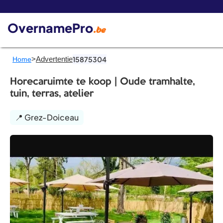
De 
OvernamePro
.be
>
Advertentie
15875304
Home
Horecaruimte te koop | Oude tramhalte,
tuin, terras, atelier
📍 Grez-Doiceau