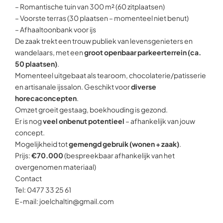
– Romantische tuin van 300 m² (60 zitplaatsen)
– Voorste terras (30 plaatsen – momenteel niet benut)
– Afhaaltoonbank voor ijs
De zaak trekt een trouw publiek van levensgenieters en
wandelaars, met een
groot openbaar parkeerterrein (ca.
50 plaatsen)
.
Momenteel uitgebaat als tearoom, chocolaterie/patisserie
en artisanale ijssalon. Geschikt voor
diverse
horecaconcepten
.
Omzet groeit gestaag, boekhouding is gezond.
Er is nog
veel onbenut potentieel
– afhankelijk van jouw
concept.
Mogelijkheid tot
gemengd gebruik (wonen + zaak)
.
Prijs:
€70.000
(bespreekbaar afhankelijk van het
overgenomen materiaal)
Contact
Tel: 0477 33 25 61
E-mail: joelchaltin@gmail.com