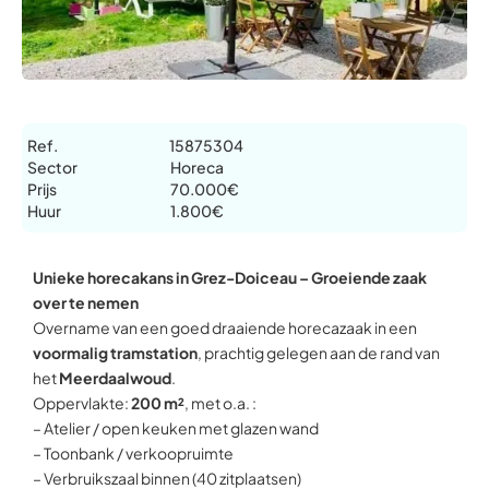
Ref.
15875304
Sector
Horeca
Prijs
70.000€
Huur
1.800€
Unieke horecakans in Grez-Doiceau – Groeiende zaak
over te nemen
Overname van een goed draaiende horecazaak in een
voormalig tramstation
, prachtig gelegen aan de rand van
het
Meerdaalwoud
.
Oppervlakte:
200 m²
, met o.a. :
– Atelier / open keuken met glazen wand
– Toonbank / verkoopruimte
– Verbruikszaal binnen (40 zitplaatsen)