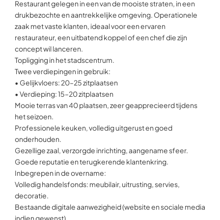
Restaurant gelegen in een van de mooiste straten, in een
drukbezochte en aantrekkelijke omgeving. Operationele
zaak met vaste klanten, ideaal voor een ervaren
restaurateur, een uitbatend koppel of een chef die zijn
concept wil lanceren.
Topligging in het stadscentrum.
Twee verdiepingen in gebruik:
• Gelijkvloers: 20–25 zitplaatsen
• Verdieping: 15–20 zitplaatsen
Mooie terras van 40 plaatsen, zeer geapprecieerd tijdens
het seizoen.
Professionele keuken, volledig uitgerust en goed
onderhouden.
Gezellige zaal, verzorgde inrichting, aangename sfeer.
Goede reputatie en terugkerende klantenkring.
Inbegrepen in de overname:
Volledig handelsfonds: meubilair, uitrusting, servies,
decoratie.
Bestaande digitale aanwezigheid (website en sociale media
indien gewenst).