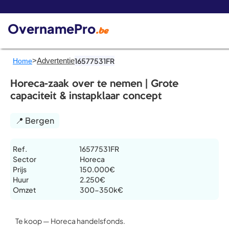
De 
OvernamePro
.be
>
Advertentie
16577531FR
Home
Horeca-zaak over te nemen | Grote
capaciteit & instapklaar concept
📍 Bergen
Ref.
16577531FR
Sector
Horeca
Prijs
150.000€
Huur
2.250€
Omzet
300-350k€
Te koop — Horeca handelsfonds.