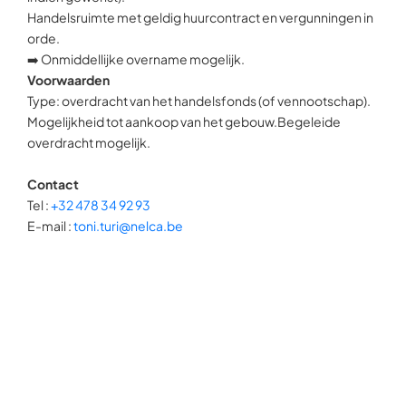
Handelsruimte met geldig huurcontract en vergunningen in
orde.
➡️ Onmiddellijke overname mogelijk.
Voorwaarden
Type: overdracht van het handelsfonds (of vennootschap).
Mogelijkheid tot aankoop van het gebouw.Begeleide
overdracht mogelijk.
Contact
Tel :
+32 478 34 92 93
E-mail :
toni.turi@nelca.be