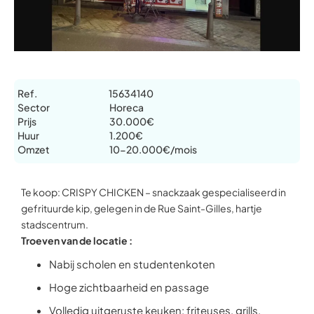
Ref.
15634140
Sector
Horeca
Prijs
30.000€
Huur
1.200€
Omzet
10-20.000€/mois
Te koop: CRISPY CHICKEN – snackzaak gespecialiseerd in
gefrituurde kip, gelegen in de Rue Saint-Gilles, hartje
stadscentrum.
Troeven van de locatie :
Nabij scholen en studentenkoten
Hoge zichtbaarheid en passage
Volledig uitgeruste keuken: friteuses, grills,