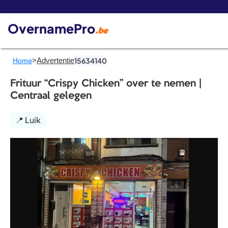
De 
OvernamePro
.be
>
Advertentie
15634140
Home
Frituur “Crispy Chicken” over te nemen |
Centraal gelegen
📍 Luik